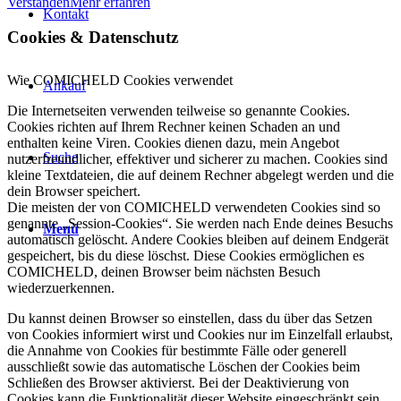
Verstanden
Mehr erfahren
Kontakt
Cookies
&
Datenschutz
Wie COMICHELD Cookies verwendet
Ankauf
Die Internetseiten verwenden teilweise so genannte Cookies.
Cookies richten auf Ihrem Rechner keinen Schaden an und
enthalten keine Viren. Cookies dienen dazu, mein Angebot
Suche
nutzerfreundlicher, effektiver und sicherer zu machen. Cookies sind
kleine Textdateien, die auf deinem Rechner abgelegt werden und die
dein Browser speichert.
Die meisten der von COMICHELD verwendeten Cookies sind so
genannte „Session-Cookies“. Sie werden nach Ende deines Besuchs
Menü
automatisch gelöscht. Andere Cookies bleiben auf deinem Endgerät
gespeichert, bis du diese löschst. Diese Cookies ermöglichen es
COMICHELD, deinen Browser beim nächsten Besuch
wiederzuerkennen.
Du kannst deinen Browser so einstellen, dass du über das Setzen
von Cookies informiert wirst und Cookies nur im Einzelfall erlaubst,
die Annahme von Cookies für bestimmte Fälle oder generell
ausschließt sowie das automatische Löschen der Cookies beim
Schließen des Browser aktivierst. Bei der Deaktivierung von
Cookies kann die Funktionalität dieser Website eingeschränkt sein.